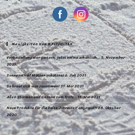
Neuigkeiten Von BALTIC-TEX
Vorbestellung war gestern, jetzt online erhältlich…
5. November
2021
Sonnenstich? Mützen schützen!
6. Juli 2021
Da braut sich was zusammen!
31. Mai 2021
Allen Stürmen und Corona zum Trotz…
11. Mai 2021
Neue Produkte für die kalte Jahreszeit angespült!
28. Oktober
2020